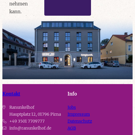
nehmen
kann.
Kontakt
Info
Ranunkelhof
Jobs
Hauptplatz 12
,
01796
Pirna
Impressum
+49 3501 7709777
Datenschutz
info@ranunkelhof.de
AGB