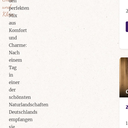
den
und
perfekten
Klein
Mix
aus
Komfort
und
Charme:
Nach
einem
Tag
in
einer
der
schönsten
Naturlandschaften
Deutschlands
empfangen
1
sie