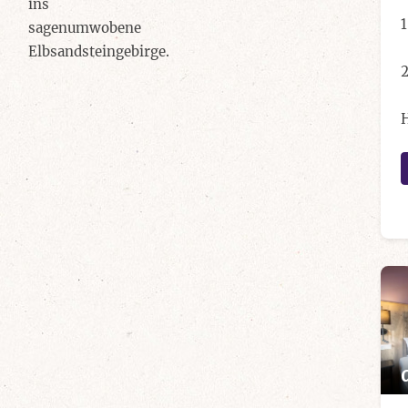
ins
1
sagenumwobene
Elbsandsteingebirge.