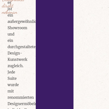
er
direkt
ist
nebenan
ein
außergewöhnlicher
Showroom
und
ein
durchgestaltetes
Design-
Kunstwerk
zugleich.
Jede
Suite
wurde
mit
renommierten
Designermöbeln