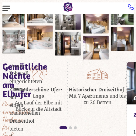
Gemütliche
Unsere
A
Nächte
liebevoll
eingerichteten
am
Wunderschöne Ufer-
Historischer Dreiseithof
Zimmer
Elbufer
Lage
Mit 7 Apartments und bis
auf
zu 26 Betten
Eine
Am Lauf der Elbe mit
einem
Blick auf die Altstadt
romantische
traditionellen
Herberge
Dreiseithof
für
bieten
1
Groß